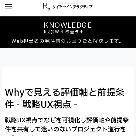
本文へ移動
KNOWLEDGE
K2@Web改善ラボ
Web担当者の発注前のお困りごと解決します。
Whyで見える評価軸と前提条
件 - 戦略UX視点 -
戦略UX視点でなぜを可視化し評価軸や前提条
件を共有して迷いのないプロジェクト進行を