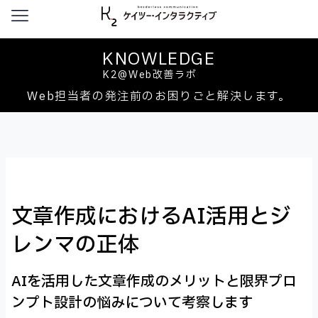
本文へ移動
KNOWLEDGE
K2@Web改善ラボ
Web担当者の発注前のお困りごと解決します。
文章作成におけるAI活用とジ
レンマの正体
AIを活用した文章作成のメリットと限界プロ
ンプト設計の悩みについて考察します