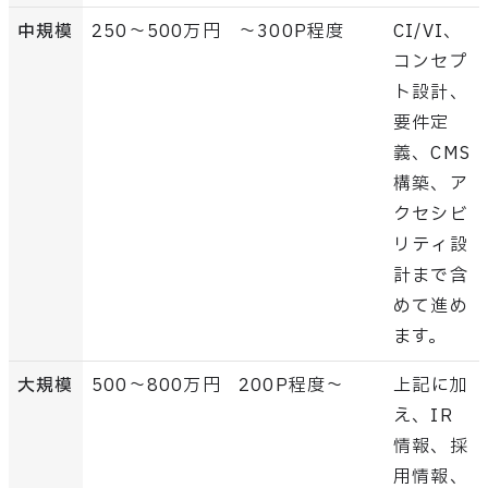
中規模
250〜500万円
～300P程度
CI/VI、
コンセプ
ト設計、
要件定
義、CMS
構築、ア
クセシビ
リティ設
計まで含
めて進め
ます。
大規模
500〜800万円
200P程度～
上記に加
え、IR
情報、採
用情報、