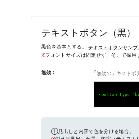
テキストボタン（黒）
黒色を基本とする。
テキストボタンサンプ
※
フォントサイズは固定せず、そこで採用
無効 :
『
無効のテキストボ
<button type="b
①見出しと内容で色を分ける場合。
※
例えば見出しが黒、内容（テキスト