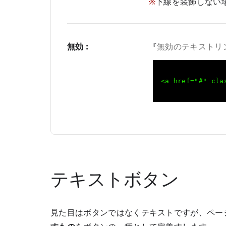
※
下線を装飾しない
無効 :
『
無効のテキストリ
<a href="#" cla
テキストボタン
見た目はボタンではなくテキストですが、ペー