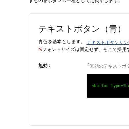
すもの
をボタンの一種として定義すします。
テキストボタン（青）
青色を基本とします。
テキストボタンサン
※
フォントサイズは固定せず、そこで採用
無効 :
『
無効のテキストボ
<button type="b