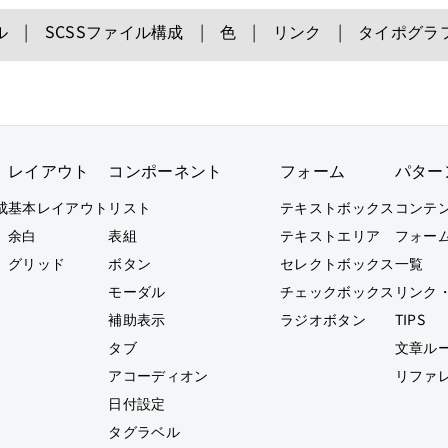
ル
SCSSファイル構成
色
リンク
タイポグラ
レイアウト
コンポーネント
フォーム
パター
成
基本レイアウト
リスト
テキストボックス
コンテ
余白
表組
テキストエリア
フォー
グリッド
ボタン
セレクトボックス
一覧
モーダル
チェックボックス
リンク
補助表示
ラジオボタン
TIPS
タブ
文章ル
アコーディオン
リファ
日付設定
タグラベル