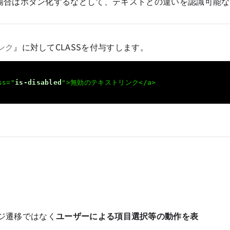
場合はボタン化するなどして、テキストとの違いを認識可能な
ンク
』に対してCLASSを付与すします。
ss="
is-disabled
">無効のテキストリンク</a>
ジ遷移ではなく
ユーザーによる項目選択等の動作を表