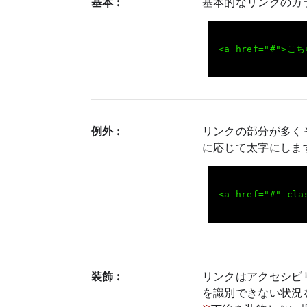
基本 :
基本的なリンクのカ
<a href="#">こ
例外 :
リンクの部分が多く
に応じて太字にしま
<a href="#" cla
装飾 :
リンクはアクセシビ
を識別できない状況