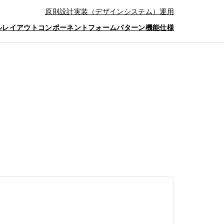
原則
設計
実装（デザインシステム）
運用
ル
レイアウト
コンポーネント
フォーム
パターン
機能仕様