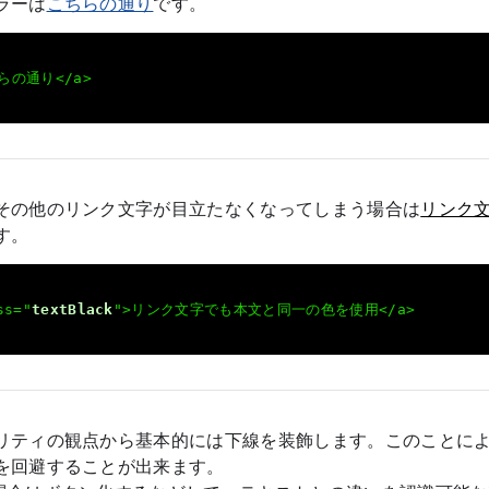
ラーは
こちらの通り
です。
ちらの通り</a>
その他のリンク文字が目立たなくなってしまう場合は
リンク
す。
ss="
textBlack
">リンク文字でも本文と同一の色を使用</a>
リティの観点から基本的には下線を装飾します。このことに
を回避することが出来ます。