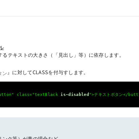
ル
するテキストの大きさ（「見出し」等）に依存します。
』に対してCLASSを付与すします。
タン
utton" class="textBlack 
is-disabled
">テキストボタン</butt
リンク等）が青の場合など。