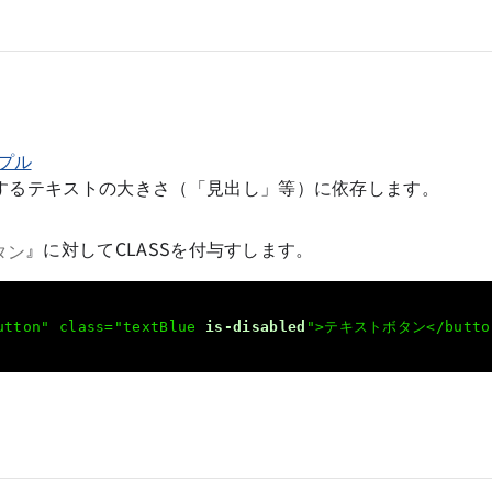
プル
するテキストの大きさ（「見出し」等）に依存します。
』に対してCLASSを付与すします。
タン
utton" class="textBlue 
is-disabled
">テキストボタン</butto